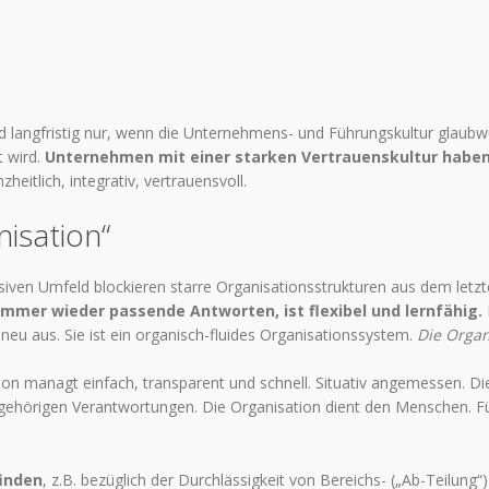
und langfristig nur, wenn die Unternehmens- und Führungskultur glaubw
 wird.
Unternehmen mit einer starken Vertrauenskultur habe
zheitlich, integrativ, vertrauensvoll.
nisation“
en Umfeld blockieren starre Organisationsstrukturen aus dem letzte
 immer wieder passende Antworten, ist flexibel und lernfähig.
 neu aus. Sie ist ein organisch-fluides Organisationssystem.
Die Organ
ion managt einfach, transparent und schnell. Situativ angemessen. Di
ugehörigen Verantwortungen. Die Organisation dient den Menschen. F
finden
, z.B. bezüglich der Durchlässigkeit von Bereichs- („Ab-Teilung